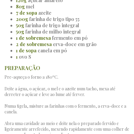
120
g
açúcar amarelo
80
g
mel
7
de sopa
azeite
200
g
farinha de trigo tipo 55
50
g
farinha de trigo integral
50
g
farinha de milho integral
1
de sobremesa
fermento em pó
2
de sobremesa
erva-doce em grão
1
de sopa
canela em pó
1
ovo S
PREPARAÇÃO
Pre-aqueça o forno a 180ºC.
Deite a água, o açúcar, o mel e o azeite num tacho, mexa até
derreter o açúcar e leve ao lume até ferver.
Numa tigela, misture as farinhas com o fermento, a erva-doce e a
canela.
Abra uma cavidade ao meio e deite nela o preparado fervido e
ligeiramente arrefecido, mexendo rapidamente com uma colher de