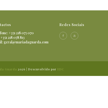
tactos
Redes Sociais
fone: +351 218 075 070
 +351 218 078 813
il:
geral@mariadaguarda.com
 da Guarda
2026 | Desenvolvido por
EDC