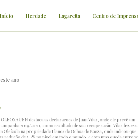
Início
Herdade
Lagaretta
Centro de Imprens
 cair 5% este ano
o
ola OLEOXAUEN destaca as declarações de Juan Vilar, onde ele prevê um
campanha 2019/2020, como resultado de sua recuperação. Vilar fez ess
én Oleícola na propriedade Llanos de Ochoa de Baeza, onde indicou que
ma redução de 5,1% no nível em todo o mundo, e com uma queda entre 20