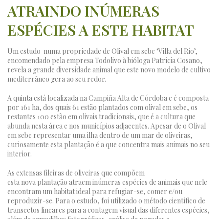
ATRAINDO INÚMERAS
ESPÉCIES A ESTE HABITAT
Um estudo numa propriedade de Olival em sebe ‘Villa del Río’,
encomendado pela empresa Todolivo à bióloga Patrícia Cosano,
revela a grande diversidade animal que este novo modelo de cultivo
mediterrâneo gera ao seu redor.
A quinta está localizada na Campiña Alta de Córdoba e é composta
por 161 ha, dos quais 61 estão plantados com olival em sebe, os
restantes 100 estão em olivais tradicionais, que é a cultura que
abunda nesta área e nos municípios adjacentes. Apesar de o Olival
em sebe representar uma ilha dentro de um mar de oliveiras,
curiosamente esta plantação é a que concentra mais animais no seu
interior.
As extensas fileiras de oliveiras que compõem
esta nova plantação atraem inúmeras espécies de animais que nele
encontram um habitat ideal para refugiar-se, comer e/ou
reproduzir-se. Para o estudo, foi utilizado o método científico de
transectos lineares para a contagem visual das diferentes espécies,