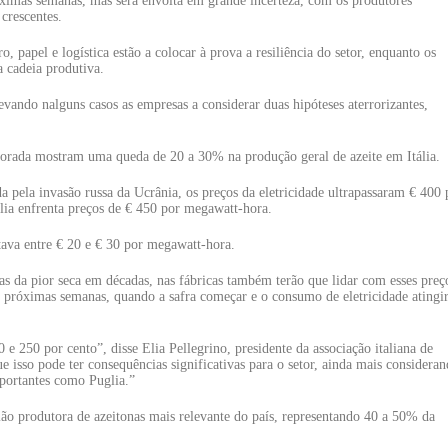
óximas semanas, mas será envolta em grande incerteza, com os produtores
crescentes.
ro, papel e logística estão a colocar à prova a resiliência do setor, enquanto os
a cadeia produtiva.
evando nalguns casos as empresas a considerar duas hipóteses aterrorizantes,
porada mostram uma queda de 20 a 30% na produção geral de azeite em Itália.
 pela invasão russa da Ucrânia, os preços da eletricidade ultrapassaram € 400 
lia enfrenta preços de € 450 por megawatt-hora.
ava entre € 20 e € 30 por megawatt-hora.
s da pior seca em décadas, nas fábricas também terão que lidar com esses preç
s próximas semanas, quando a safra começar e o consumo de eletricidade atingi
 e 250 por cento”, disse Elia Pellegrino, presidente da associação italiana de
e isso pode ter consequências significativas para o setor, ainda mais considera
mportantes como Puglia.”
egião produtora de azeitonas mais relevante do país, representando 40 a 50% da