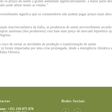
ndo os preços do azeite a granel aumentam significativamente, a maior parte des
alto pode afetar muito as vendas.”
provavelmente significa que os consumidores não podem pagar preços mais altos
tuação macroeconômica da Itália, as produtoras de azeite provavelmente arcarão
omprar azeitonas [dos produtores] com base num preço de mercado hipotético q
legrino.
 risco de tornar as atividades de produção e transformação de azeite
 já foram impactadas por uma crise prolongada, desde a emergência climática a
tália Oliveira.
tactos
Redes Sociais
fone: +351 218 075 070