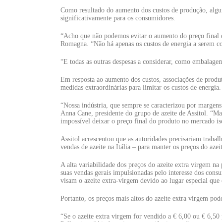
Como resultado do aumento dos custos de produção, algu
significativamente para os consumidores.
“Acho que não podemos evitar o aumento do preço final d
Romagna. “Não há apenas os custos de energia a serem c
“E todas as outras despesas a considerar, como embalage
Em resposta ao aumento dos custos, associações de produto
medidas extraordinárias para limitar os custos de energia.
“Nossa indústria, que sempre se caracterizou por margens 
Anna Cane, presidente do grupo de azeite de Assitol. “M
impossível deixar o preço final do produto no mercado is
Assitol acrescentou que as autoridades precisariam trabal
vendas de azeite na Itália – para manter os preços do aze
A alta variabilidade dos preços do azeite extra virgem na 
suas vendas gerais impulsionadas pelo interesse dos consu
visam o azeite extra-virgem devido ao lugar especial que 
Portanto, os preços mais altos do azeite extra virgem po
“Se o azeite extra virgem for vendido a € 6,00 ou € 6,50 