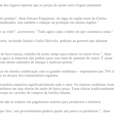
ns dos lagares esperam que os preços do azeite extra virgem aumentem
o produto”, disse Silvano Pasquinoni, do lagar da região norte da Emilia-
onsiderados, mas também a redução da produção em muitas regiões.”
m ou vidro”, acrescentou. “Tudo agora custa o dobro do que costumava custar.”
res, incluindo Assitol e Italia Olivicola, pediram ao governo que adotasse
de lucro baixas, trabalha há muito tempo para reduzir os custos fixos ”, disse
as agora as empresas não podem parar essa onda de aumento de custos. É quase
ento desses aumentos de energia e matérias-primas.”
har em estreita colaboração com os grandes retalhistas – responsáveis por 70% d
ite ao alcance dos consumidores regulares.
prateleira impactou significativamente todo o setor. Os maiores retalhistas vira
midores em suas ofertas de azeite de baixo preço. Essas ofertas tradicionalment
ocupa no carrinho de compras da família italiana.
dem não se traduzir em pagamentos maiores para produtores e moleiros.
por litro, isso provavelmente poderia ajudar um pouco os produtores ”, disse