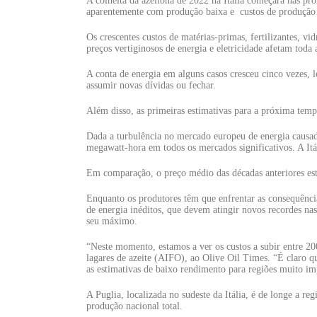
A colheita da azeitona de 2022 na Itália começará nas pr
aparentemente com produção baixa e custos de produção 
Os crescentes custos de matérias-primas, fertilizantes, vid
preços vertiginosos de energia e eletricidade afetam toda 
A conta de energia em alguns casos cresceu cinco vezes, l
assumir novas dívidas ou fechar.
Além disso, as primeiras estimativas para a próxima tem
Dada a turbulência no mercado europeu de energia causada
megawatt-hora em todos os mercados significativos. A Itá
Em comparação, o preço médio das décadas anteriores est
Enquanto os produtores têm que enfrentar as consequência
de energia inéditos, que devem atingir novos recordes na
seu máximo.
“Neste momento, estamos a ver os custos a subir entre 200
lagares de azeite (AIFO), ao Olive Oil Times. “É claro qu
as estimativas de baixo rendimento para regiões muito i
A Puglia, localizada no sudeste da Itália, é de longe a r
produção nacional total.