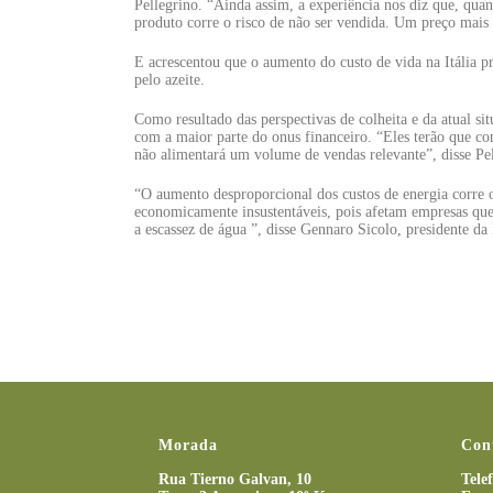
Pellegrino. “Ainda assim, a experiência nos diz que, qua
produto corre o risco de não ser vendida. Um preço mais 
E acrescentou que o aumento do custo de vida na Itália 
pelo azeite.
Como resultado das perspectivas de colheita e da atual si
com a maior parte do onus financeiro. “Eles terão que c
não alimentará um volume de vendas relevante”, disse Pel
“O aumento desproporcional dos custos de energia corre o
economicamente insustentáveis, pois afetam empresas que
a escassez de água ”, disse Gennaro Sicolo, presidente da I
Morada
Con
Rua Tierno Galvan, 10
Tele