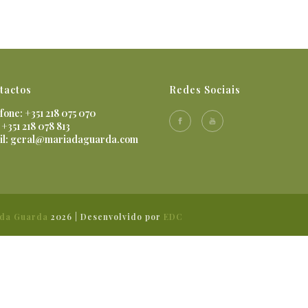
tactos
Redes Sociais
fone: +351 218 075 070
 +351 218 078 813
il:
geral@mariadaguarda.com
 da Guarda
2026 | Desenvolvido por
EDC