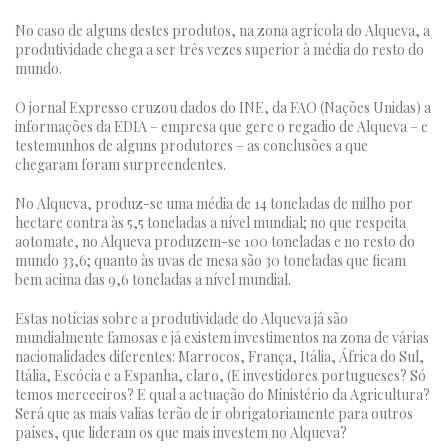
No caso de alguns destes produtos, na zona agrícola do Alqueva, a
produtividade chega a ser três vezes superior à média do resto do
mundo.
O jornal Expresso cruzou dados do INE, da FAO (Nações Unidas) a
informações da EDIA – empresa que gere o regadio de Alqueva – e
testemunhos de alguns produtores – as conclusões a que
chegaram foram surpreendentes.
No Alqueva, produz-se uma média de 14 toneladas de milho por
hectare contra às 5,5 toneladas a nível mundial; no que respeita
aotomate, no Alqueva produzem-se 100 toneladas e no resto do
mundo 33,6; quanto às uvas de mesa são 30 toneladas que ficam
bem acima das 9,6 toneladas a nível mundial.
Estas notícias sobre a produtividade do Alqueva já são
mundialmente famosas e já existem investimentos na zona de várias
nacionalidades diferentes: Marrocos, França, Itália, África do Sul,
Itália, Escócia e a Espanha, claro, (E investidores portugueses? Só
temos merceeiros? E qual a actuação do Ministério da Agricultura?
Será que as mais valias terão de ir obrigatoriamente para outros
países, que lideram os que mais investem no Alqueva?