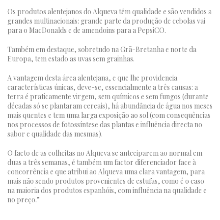
Os produtos alentejanos do Alqueva têm qualidade e são vendidos a
grandes multinacionais: grande parte da produção de cebolas vai
para o MacDonalds e de amendoins para a PepsiCO.
Também em destaque, sobretudo na Grã-Bretanha e norte da
Europa, tem estado as uvas sem grainhas.
A vantagem desta área alentejana, e que lhe providencia
características únicas, deve-se, essencialmente a três causas: a
terra é praticamente virgem, sem químicos e sem fungos (durante
décadas só se plantaram cereais), há abundância de água nos meses
mais quentes e tem uma larga exposição ao sol (com consequências
nos processos de fotossíntese das plantas e influência directa no
sabor e qualidade das mesmas).
O facto de as colheitas no Alqueva se anteciparem ao normal em
duas a três semanas, é também um factor diferenciador face à
concorrência e que atribui ao Alqueva uma clara vantagem, para
mais não sendo produtos provenientes de estufas, como é o caso
na maioria dos produtos espanhóis, com influência na qualidade e
no preço.”