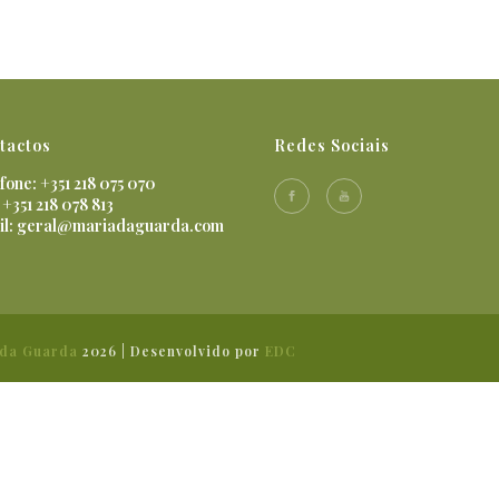
tactos
Redes Sociais
fone: +351 218 075 070
 +351 218 078 813
il:
geral@mariadaguarda.com
 da Guarda
2026 | Desenvolvido por
EDC