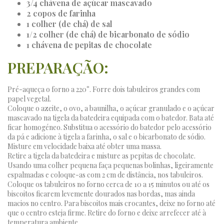
3/4 chávena de açúcar mascavado
2 copos de farinha
1 colher (de chá) de sal
1/2 colher (de chá) de bicarbonato de sódio
1 chávena de pepitas de chocolate
PREPARAÇÃO:
Pré-aqueça o forno a 220°. Forre dois tabuleiros grandes com
papel vegetal.
Coloque o azeite, o ovo, a baunilha, o açúcar granulado e o açúcar
mascavado na tigela da batedeira equipada com o batedor. Bata até
ficar homogéneo. Substitua o acessório do batedor pelo acessório
da pá e adicione à tigela a farinha, o sal e o bicarbonato de sódio.
Misture em velocidade baixa até obter uma massa.
Retire a tigela da batedeira e misture as pepitas de chocolate.
Usando uma colher pequena faça pequenas bolinhas, ligeiramente
espalmadas e coloque-as com 2 cm de distância, nos tabuleiros.
Coloque os tabuleiros no forno cerca de 10 a 15 minutos ou até os
biscoitos ficarem levemente dourados nas bordas, mas ainda
macios no centro. Para biscoitos mais crocantes, deixe no forno até
que o centro esteja firme. Retire do forno e deixe arrefecer até à
temperatura ambiente.