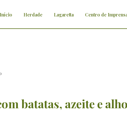
Início
Herdade
Lagaretta
Centro de Imprens
eite e alho
om batatas, azeite e alh