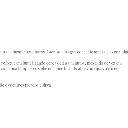
 sal durante 1 a 2 horas. Lave-as em água corrente antes de as cozinha
 e refogue em lume brando cerca de 2 a 3 minutos, mexendo de vez em
ira com uma tampa e cozinhe em lume brando até as amêijoas abrirem
o e coentros picados e sirva.