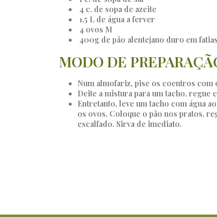
4 c. de sopa de azeite
1,5 L de água a ferver
4 ovos M
400g de pão alentejano duro em fatia
MODO DE PREPARAÇÃ
Num almofariz, pise os coentros com os
Deite a mistura para um tacho, regue 
Entretanto, leve um tacho com água ao 
os ovos. Coloque o pão nos pratos, r
escalfado. Sirva de imediato.