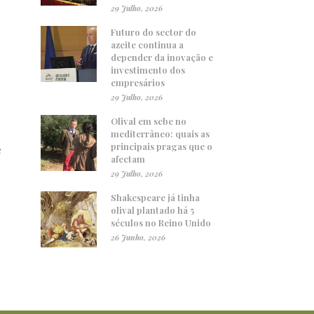
29 Julho, 2026
Futuro do sector do
azeite continua a
depender da inovação e
investimento dos
empresários
29 Julho, 2026
Olival em sebe no
mediterrâneo: quais as
principais pragas que o
e
afectam
29 Julho, 2026
Shakespeare já tinha
olival plantado há 5
séculos no Reino Unido
26 Junho, 2026