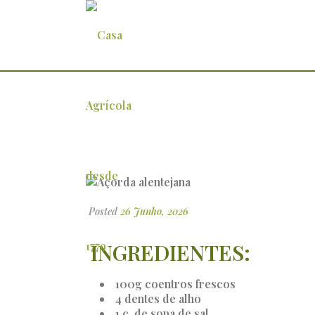
Açorda alentejana
Posted
26 Junho, 2026
INGREDIENTES:
100g coentros frescos
4 dentes de alho
1 c. de sopa de sal