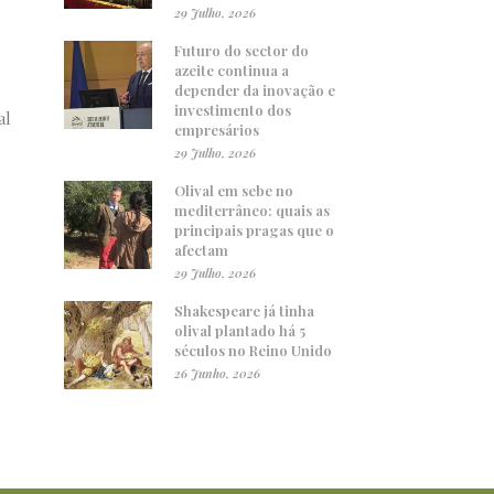
29 Julho, 2026
Futuro do sector do
azeite continua a
depender da inovação e
investimento dos
al
empresários
29 Julho, 2026
Olival em sebe no
mediterrâneo: quais as
principais pragas que o
afectam
29 Julho, 2026
Shakespeare já tinha
olival plantado há 5
séculos no Reino Unido
26 Junho, 2026