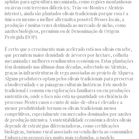
aptidão para agricultura mecanizada, como regiões montanhosas
ou áreas com terrenos difíceis (ex.: Trás-os-Montes e Alentejo
interior), ainda são plantados olivais tradicionais porque essa é a
única ou mesmo a melhor alternativa possível. Nesses locais, a
produção é muitas vezes destinada ao mercado de nicho, como
azeites biológicos, premium ou de Denominação de Origem
Protegida (DOP).
É certo que o crescimento mais acelerado está nos olivais em sebe,
que permitem maior densidade de árvores por hectare, colheita
mecanizada e melhores rendimentos económicos. Estas plantações
têm dominado nas últimas duas décadas, sobretudo no Alentejo,
graças às infraestruturas de rega associadas ao projeto de Alqueva.
Alguns produtores optam pelos olivais tradicionais para preservar
a biodiversidade e as paisagens culturais históricas. Este modelo
tradicional é comum em explorações familiares ou em produções
sustentáveis, onde o foco não está na quantidade ou eficiência do
processo. Nestes casos o custo de mão-de-obra é elevado e a
menor produtividade tornam os olivais tradicionais menos
competitivos, especialmente em mercados dominados por azeites
de produção intensiva. A sustentabilidade económica destes olivais
depende de estratégias diferenciadoras, como certificações
biológicas, turismo rural associado ou venda direta ao consumidor.
Embora em proporções muito mais reduzidas, o modelo