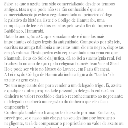
Sabe-se que o azeite tem sido comercializado desde os tempos
antigos. Mas o que pode não ser tão conhecido é que sua
comercialização já estava regulamentada no primeiro código
legislativo da história. Este é o Código de Hamurabi, uma
compilação de leis e éditos escritos pelo sexto Rei do Império
Babilónico, Hamurabi.
Data do ano 1.760 a.C. aproximadamente e é um dos mais
importantes códigos legais da antiguidade. Composto por 282 leis,
escritas na antiga Babilónia e inscritas num diorito negro, dispostas
em 46 colunas. Nesta pedra está representada uma cena em que
Shamash, Deus do Sol e da Justiça, dá ao Rei a sua insígnia real. Foi
traduzido no ano de 1901 pelo religioso francês Jean Vicent Sheil.
Hoje pode ser visto no Museu do Louvre, em Paris (França).
A Lei 104 do Código de Hamurabi inclui a figura do “trader” de
azeite virgem extra:
“Se um negociante der para vender a um delegado trigo, lã, azeite
e qualquer outra propriedade pessoal, o delegado entrará no
dinheiro (o valor) recebido e dará o reconhecimento ao negociante;
o delegado receberá um registro do dinheiro que ele dá ao
empresário “.
Contempla também o transporte de azeite por mar. Em Lei 237
prevê que, se o navio não chegar ao seu destino por barqueiro
negligente, terá de compensar o proprietário no valor de azeite ou