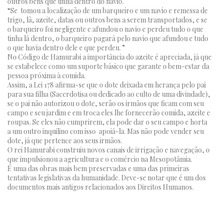
outros bens que tinha dentro do navio.
“Se tomou a localização de um barqueiro e um navio e remessa de
trigo, lã, azeite, datas ou outros bens a serem transportados, e se
o barqueiro foi negligente e afundou o navio e perdeu tudo o que
tinha lá dentro, o barqueiro pagará pelo navio que afundou e tudo
o que havia dentro dele e que perdeu. ”
No Código de Hamurabi a importância do azeite é apreciada, já que
se estabelece como um suporte básico que garante o bem-estar da
pessoa próxima à comida.
Assim, a Lei 178 afirma-se que o dote deixada em herança pelo pai
para sua filha (Sacerdotisa ou dedicado ao culto de uma divindade),
se o pai não autorizou o dote, serão os irmãos que ficam com seu
campo e seu jardim e em troca eles lhe fornecerão comida, azeite e
roupas. Se eles não cumprirem, ela pode dar o seu campo e horta
a um outro inquilino com isso apoiá-la. Mas não pode vender seu
dote, já que pertence aos seus irmãos.
O rei Hamurabi construiu novos canais de irrigação e navegação, o
que impulsionou a agricultura e o comércio na Mesopotâmia.
É uma das obras mais bem preservadas e uma das primeiras
tentativas legislativas da humanidade. Deve-se notar que é um dos
documentos mais antigos relacionados aos Direitos Humanos.