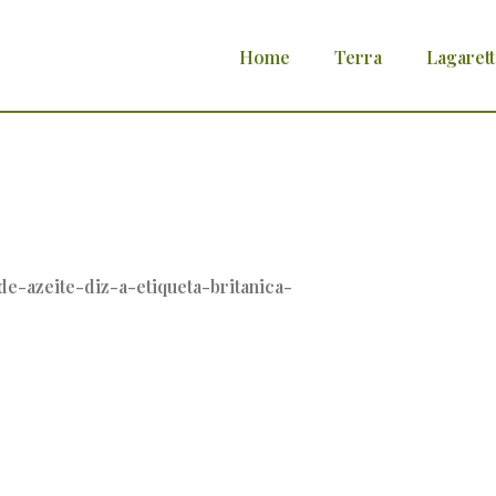
Home
Terra
Lagarett
a-garrafa-de-azeite-diz-a-etiqueta-brita