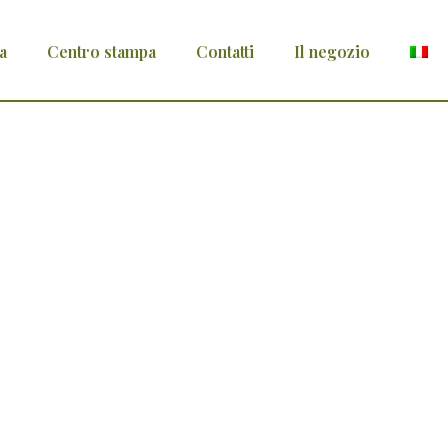
a
Centro stampa
Contatti
Il negozio
nica-