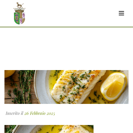
bacalhau-fresco-com-molho-de-azeite-
limao-e-ervas-aromaticas
Inserito il
26 Febbraio 2025