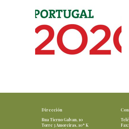
Dirección
Con
Rua Tierno Galvan, 10
Telé
Torre 3 Amoreiras, 10º K
Fax: