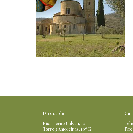
Dirección
Con
Rua Tierno Galvan, 10
Telé
Torre 3 Amoreiras, 10º K
Fax: