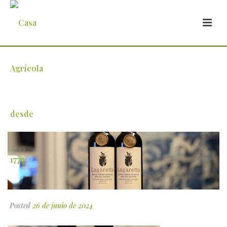
a-tendencia-dos-precos-do-azeite-nao-
muda-enquanto-a-climatologia-nao-
mudar
Posted
26 de junio de 2024