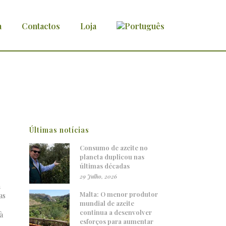
a
Contactos
Loja
zeite
Últimas notícias
Consumo de azeite no
planeta duplicou nas
últimas décadas
29 Julho, 2026
a
Malta: O menor produtor
as
mundial de azeite
continua a desenvolver
à
esforços para aumentar