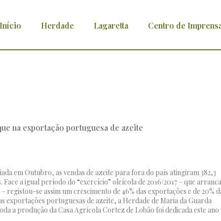
Início
Herdade
Lagaretta
Centro de Imprens
em destaque na exportação portuguesa de a
iada em Outubro, as vendas de azeite para fora do país atingiram 382,3
 Face a igual período do “exercício” oleícola de 2016/2017 – que arranc
– registou-se assim um crescimento de 46% das exportações e de 20% d
 nas exportações portuguesas de azeite, a Herdade de Maria da Guarda
da a produção da Casa Agrícola Cortez de Lobão foi dedicada este ano 