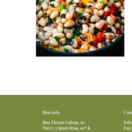
Morada
Con
Rua Tierno Galvan, 10
Tele
Torre 3 Amoreiras, 10º K
Fax: