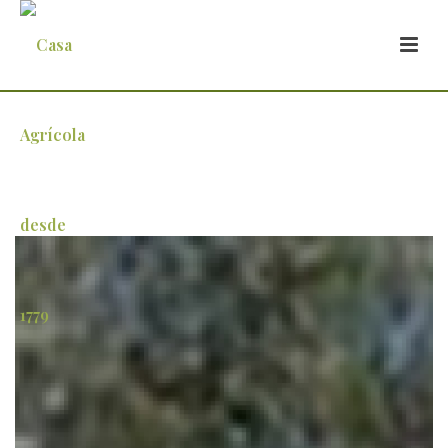
cresce-o-numero-areas-geograficas-do-
globo-