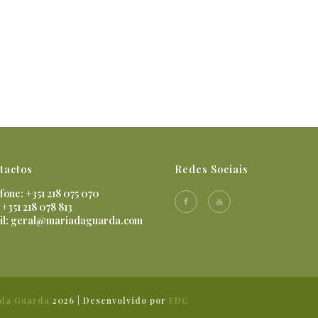
tactos
Redes Sociais
fone: +351 218 075 070
 +351 218 078 813
il:
geral@mariadaguarda.com
 da Guarda
2026 | Desenvolvido por
EDC