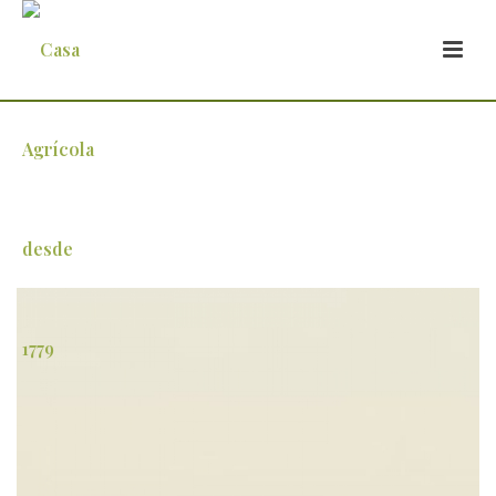
Queda de produção mundial de azeite As
mais recentes previsões para campanha
2020/21