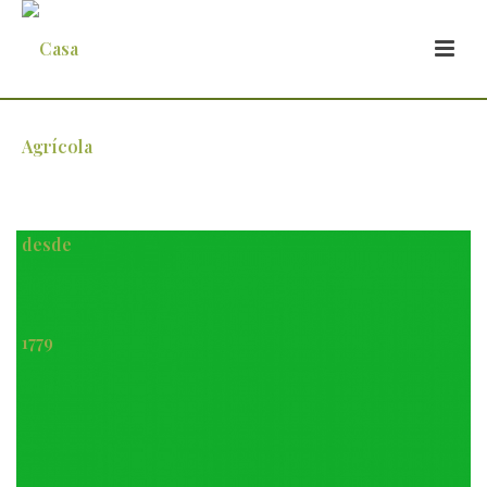
Flag_of_Eritrea