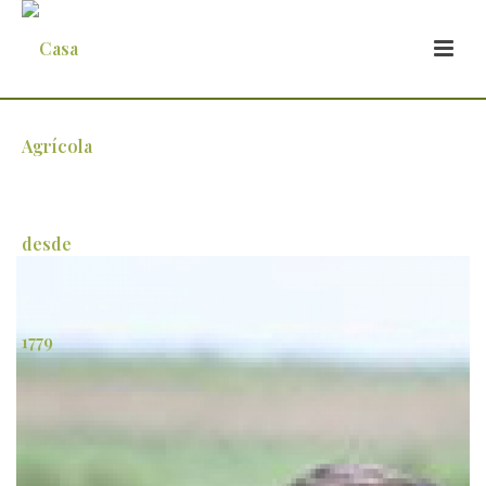
agricultores-grupo-mais-confiavel-do-
sector-alimentar