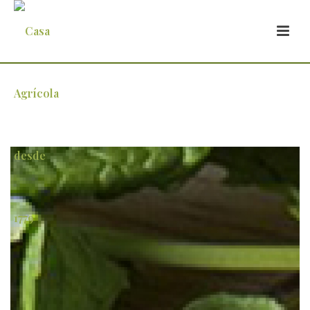
azeite-de-hortela