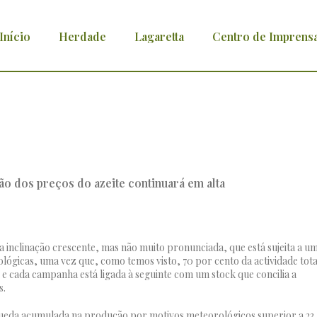
Início
Herdade
Lagaretta
Centro de Imprens
l pressão dos preços do azeite continuará
 inclinação crescente, mas não muito pronunciada, que está sujeita a u
lógicas, uma vez que, como temos visto, 70 por cento da actividade tota
 e cada campanha está ligada à seguinte com um stock que concilia a
s.
queda acumulada na produção por motivos meteorológicos superior a 23