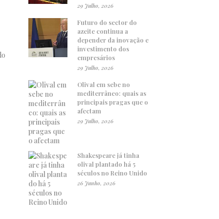
29 Julho, 2026
e
Futuro do sector do
azeite continua a
depender da inovação e
investimento dos
do
empresários
29 Julho, 2026
Olival em sebe no
mediterrâneo: quais as
principais pragas que o
afectam
29 Julho, 2026
Shakespeare já tinha
olival plantado há 5
séculos no Reino Unido
26 Junho, 2026