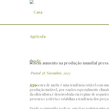
Sem aumento na produção mundia
Posted
28 Novembro, 2023
A procura de azeite é uma tendência estável com uma
produção instável, por razões especialmente climato
da olivicultura é desenvolvida em regime de sequeiro
procura e a oferta e estabiliza a tendência dos preço
Desde a campanha 2018/19, que já se registou uma 