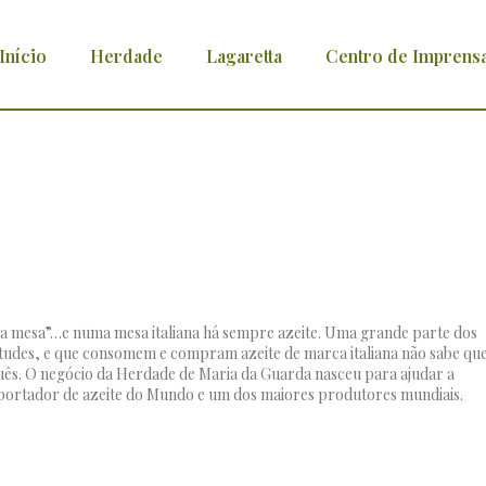
Início
Herdade
Lagaretta
Centro de Imprens
e portuguesa com certeza…a marcar pontos 
a mesa”…e numa mesa italiana há sempre azeite. Uma grande parte dos
titudes, e que consomem e compram azeite de marca italiana não sabe qu
uês. O negócio da Herdade de Maria da Guarda nasceu para ajudar a
exportador de azeite do Mundo e um dos maiores produtores mundiais.