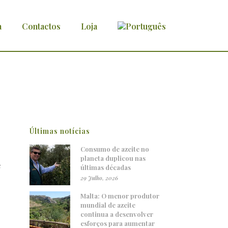
a
Contactos
Loja
em Itália
Últimas notícias
Consumo de azeite no
planeta duplicou nas
e
últimas décadas
29 Julho, 2026
Malta: O menor produtor
mundial de azeite
continua a desenvolver
esforços para aumentar