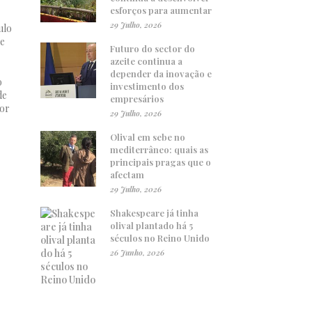
esforços para aumentar
29 Julho, 2026
ulo
ue
Futuro do sector do
azeite continua a
depender da inovação e
o
investimento dos
de
empresários
ior
29 Julho, 2026
Olival em sebe no
mediterrâneo: quais as
principais pragas que o
afectam
29 Julho, 2026
Shakespeare já tinha
olival plantado há 5
séculos no Reino Unido
26 Junho, 2026