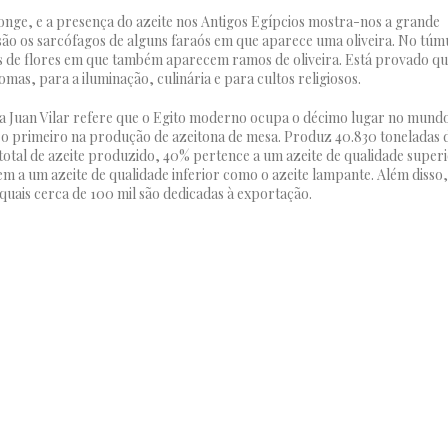
s longe, e a presença do azeite nos Antigos Egípcios mostra-nos a grande
s são os sarcófagos de alguns faraós em que aparece uma oliveira. No túm
s de flores em que também aparecem ramos de oliveira. Está provado q
as, para a iluminação, culinária e para cultos religiosos.
sta Juan Vilar refere que o Egito moderno ocupa o décimo lugar no mund
e o primeiro na produção de azeitona de mesa. Produz 40.830 toneladas 
 total de azeite produzido, 40% pertence a um azeite de qualidade super
m a um azeite de qualidade inferior como o azeite lampante. Além disso,
quais cerca de 100 mil são dedicadas à exportação.