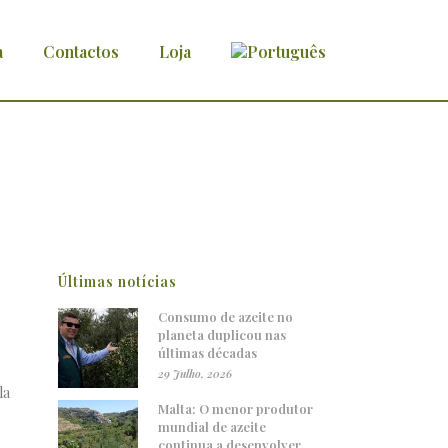
a
Contactos
Loja
 muito apreciado pelos antigos
Últimas notícias
Consumo de azeite no
planeta duplicou nas
últimas décadas
29 Julho, 2026
la
Malta: O menor produtor
mundial de azeite
continua a desenvolver